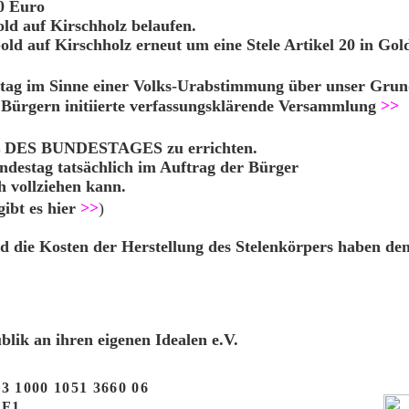
00 Euro
Gold auf Kirschholz belaufen.
Gold auf Kirschholz
erneut um eine Stele Artikel 20 in Go
estag im Sinne einer Volks-Urabstimmung über unser Gru
 Bürgern initiierte verfassungsklärende Versammlung
>>
 DES BUNDESTAGES
zu errichten.
ndestag tatsächlich im Auftrag der Bürger
h vollziehen kann.
gibt es hier
>>
)
und die Kosten der Herstellung des Stelenkörpers haben d
lik an ihren eigenen Idealen e.V.
3 1000 1051 3660 06
F1