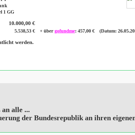
bank
el 1 GG
10.000,00 €
5.538,53 €
+ über
gofundme
: 457,00 € (Datum: 26.05.20
ntlicht werden.
n alle ...
erung der Bundesrepublik an ihren eigenen