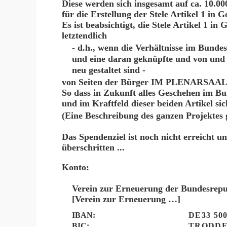
Diese werden sich insgesamt auf ca. 10.0
für die Erstellung der Stele Artikel 1 in 
Es ist beabsichtigt, die Stele Artikel 1
in 
letztendlich
- d.h., wenn die Verhältnisse im Bund
und eine daran geknüpfte und von und
neu gestaltet sind -
von Seiten der Bürger
IM
PLENARSAAL
S
o dass in Zukunft alles Geschehen im Bu
und im Kraftfeld dieser beiden Artikel sic
(Eine Beschreibung des ganzen Projektes 
Das Spendenziel ist noch nicht erreicht 
überschritten ...
Konto:
Verein zur Erneuerung der Bundesrepub
[Verein zur Erneuerung …]
IBAN:
DE33 500
BIC:
TRODDE