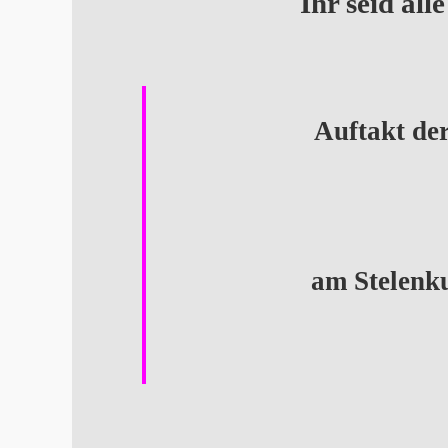
Ihr seid al
A
uftakt de
am Stelenku